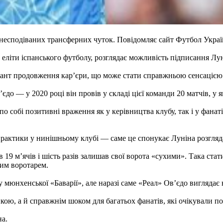
несподіваних трансферних чуток. Повідомляє сайт Футбол Украї
еліти іспанського футболу, розглядає можливість підписання Лун
іант продовження кар’єри, що може стати справжньою сенсацією 
єдо — у 2020 році він провів у складі цієї команди 20 матчів, у 
по собі позитивні враження як у керівництва клубу, так і у фана
рактики у нинішньому клубі — саме це спонукає Луніна розглядат
19 м’ячів і шість разів залишав свої ворота «сухими». Така стати
ним воротарем.
ку мюнхенської «Баварії», але наразі саме «Реал» Ов’єдо вигляда
кою, а й справжнім шоком для багатьох фанатів, які очікували п
на.