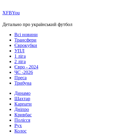
Х
FB
You
Детально про український футбол
Всі новини
Трансфери
Єврокубки
УПЛ
1 ліга
2 ліга
Євро - 2024
ЧС -2026
Преса
Трибуна
Динамо
Шахтар
Карпати
Дніпро
Кривбас
Полісся
Рух
Колос