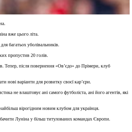
на.
іна вже цього літа.
для багатьох уболівальників.
яких пропустив 20 голів.
тів. Тепер, після повернення «Ов’єдо» до Прімери, клуб
и нові варіанти для розвитку своєї кар’єри.
стика не влаштовує ані самого футболіста, ані його агентів, які
є найбільш вірогідним новим клубом для українця.
обачити Луніна у більш титулованих командах Європи.