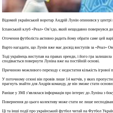
Відомий український воротар Андрій Лунін опинився у центрі 
Іспанський клуб «Реал» Ов’єдо, який нещодавно повернувся до 
Оточення футболіста активно радить йому обрати саме цей вар
Варто нагадати, що Лунін вже має досвід виступів за «Реал» Ов’
Тоді українець виступав на правах оренди, і його гра залишила 
сподівається повернути Луніна вже на постійній основі.
Причиною можливого переходу є недостатня кількість ігрової п
У поточному сезоні він провів лише 14 матчів, у яких пропустив 
прагнуть знайти для Андрія команду, де він зможе стати основ
Раніше у ЗМІ з’являлася інформація про інтерес до Луніна з бо
Повернення до цього колективу може стати не лише несподіван
Ці та інші події про український футбол читай на Футбол Украї