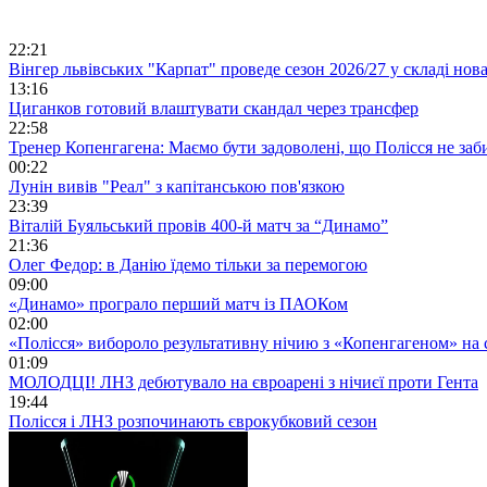
22:21
Вінгер львівських "Карпат" проведе сезон 2026/27 у складі но
13:16
Циганков готовий влаштувати скандал через трансфер
22:58
Тренер Копенгагена: Маємо бути задоволені, що Полісся не заб
00:22
Лунін вивів "Реал" з капітанською пов'язкою
23:39
Віталій Буяльський провів 400-й матч за “Динамо”
21:36
Олег Федор: в Данію їдемо тільки за перемогою
09:00
«Динамо» програло перший матч із ПАОКом
02:00
«Полісся» вибороло результативну нічию з «Копенгагеном» на с
01:09
МОЛОДЦІ! ЛНЗ дебютувало на євроарені з нічиєї проти Гента
19:44
Полісся і ЛНЗ розпочинають єврокубковий сезон