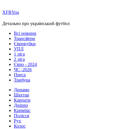
Х
FB
You
Детально про український футбол
Всі новини
Трансфери
Єврокубки
УПЛ
1 ліга
2 ліга
Євро - 2024
ЧС -2026
Преса
Трибуна
Динамо
Шахтар
Карпати
Дніпро
Кривбас
Полісся
Рух
Колос