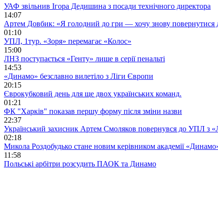
УАФ звільнив Ігора Дедишина з посади технічного директора
14:07
Артем Довбик: «Я голодний до гри — хочу знову повернутися 
01:10
УПЛ, 1тур. «Зоря» перемагає «Колос»
15:00
ЛНЗ поступається «Генту» лише в серії пенальті
14:53
«Динамо» безславно вилетіло з Ліги Європи
20:15
Єврокубковий день для ще двох українських команд.
01:21
ФК "Харків" показав першу форму після зміни назви
22:37
Український захисник Артем Смоляков повернувся до УПЛ з 
02:18
Микола Роздобудько стане новим керівником академії «Динамо
11:58
Польські арбітри розсудить ПАОК та Динамо