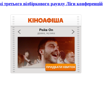
і третього відбіркового раунду Ліги конференцій