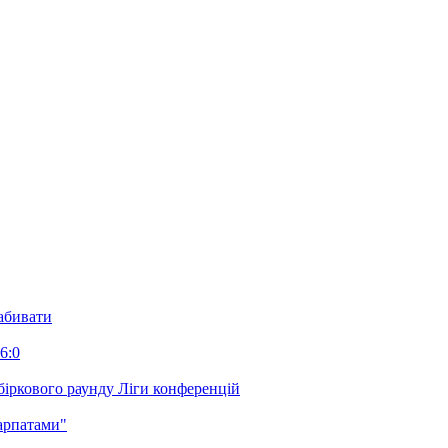
забивати
6:0
біркового раунду Ліги конференцій
арпатами"