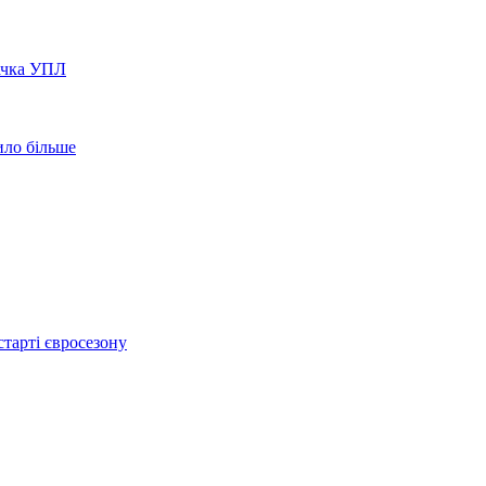
вачка УПЛ
ило більше
тарті євросезону