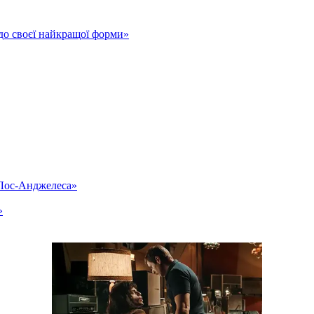
до своєї найкращої форми»
«Лос-Анджелеса»
»