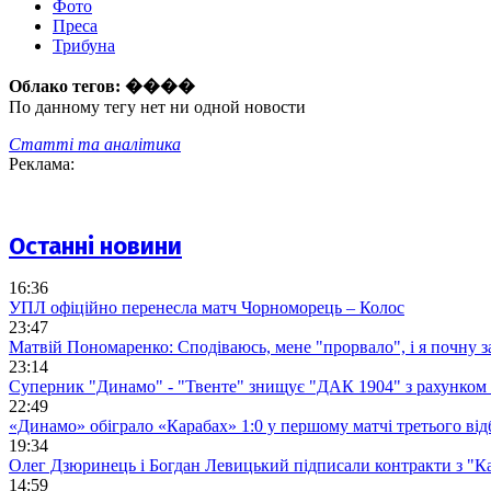
Фото
Преса
Трибуна
Облако тегов:
����
По данному тегу нет ни одной новости
Статті та аналітика
Реклама:
Останні новини
16:36
УПЛ офіційно перенесла матч Чорноморець – Колос
23:47
Матвій Пономаренко: Сподіваюсь, мене "прорвало", і я почну 
23:14
Суперник "Динамо" - "Твенте" знищує "ДАК 1904" з рахунком 
22:49
«Динамо» обіграло «Карабах» 1:0 у першому матчі третього від
19:34
Олег Дзюринець і Богдан Левицький підписали контракти з "К
14:59