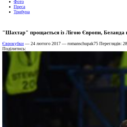
Фото
Преса
Трибуна
"Шахтар" прощається із Лігою Європи, Беланда 
Єврокубки
— 24 лютого 2017 —
romanschupak75
Переглядів: 2
Поділитись: