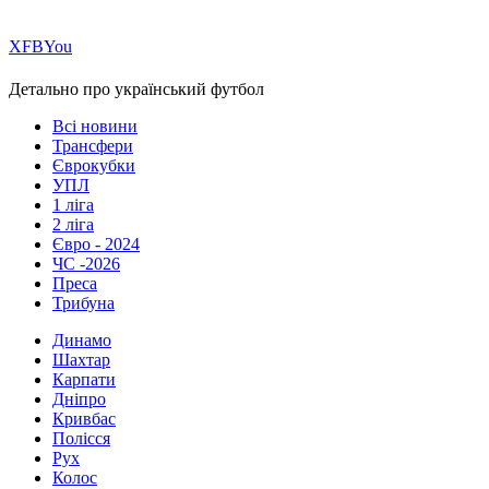
Х
FB
You
Детально про український футбол
Всі новини
Трансфери
Єврокубки
УПЛ
1 ліга
2 ліга
Євро - 2024
ЧС -2026
Преса
Трибуна
Динамо
Шахтар
Карпати
Дніпро
Кривбас
Полісся
Рух
Колос