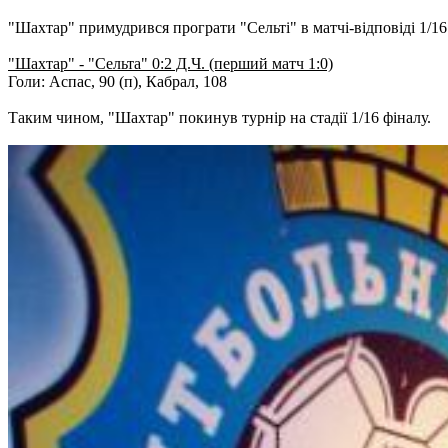
"Шахтар" примудрився програти "Сельті" в матчі-відповіді 1/1
"Шахтар" - "Сельта" 0:2 Д.Ч. (перший матч 1:0)
Голи: Аспас, 90 (п), Кабрал, 108
Таким чином, "Шахтар" покинув турнір на стадії 1/16 фіналу.