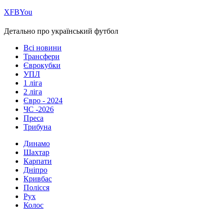
Х
FB
You
Детально про український футбол
Всі новини
Трансфери
Єврокубки
УПЛ
1 ліга
2 ліга
Євро - 2024
ЧС -2026
Преса
Трибуна
Динамо
Шахтар
Карпати
Дніпро
Кривбас
Полісся
Рух
Колос