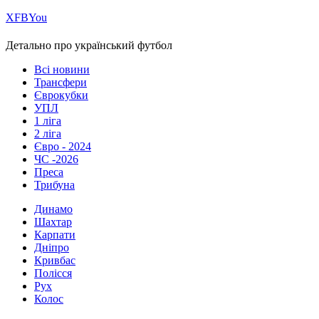
Х
FB
You
Детально про український футбол
Всі новини
Трансфери
Єврокубки
УПЛ
1 ліга
2 ліга
Євро - 2024
ЧС -2026
Преса
Трибуна
Динамо
Шахтар
Карпати
Дніпро
Кривбас
Полісся
Рух
Колос