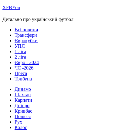
Х
FB
You
Детально про український футбол
Всі новини
Трансфери
Єврокубки
УПЛ
1 ліга
2 ліга
Євро - 2024
ЧС -2026
Преса
Трибуна
Динамо
Шахтар
Карпати
Дніпро
Кривбас
Полісся
Рух
Колос