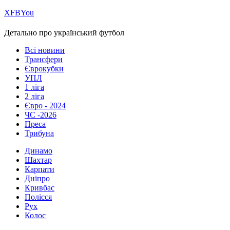
Х
FB
You
Детально про український футбол
Всі новини
Трансфери
Єврокубки
УПЛ
1 ліга
2 ліга
Євро - 2024
ЧС -2026
Преса
Трибуна
Динамо
Шахтар
Карпати
Дніпро
Кривбас
Полісся
Рух
Колос