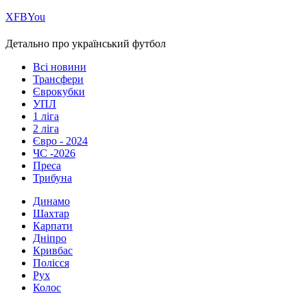
Х
FB
You
Детально про український футбол
Всі новини
Трансфери
Єврокубки
УПЛ
1 ліга
2 ліга
Євро - 2024
ЧС -2026
Преса
Трибуна
Динамо
Шахтар
Карпати
Дніпро
Кривбас
Полісся
Рух
Колос