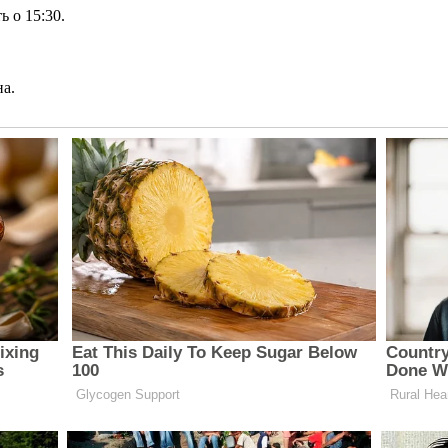
 о 15:30.
на.