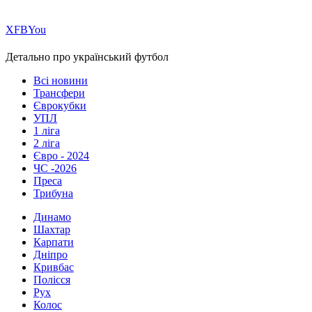
Х
FB
You
Детально про український футбол
Всі новини
Трансфери
Єврокубки
УПЛ
1 ліга
2 ліга
Євро - 2024
ЧС -2026
Преса
Трибуна
Динамо
Шахтар
Карпати
Дніпро
Кривбас
Полісся
Рух
Колос