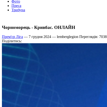
Фото
Преса
Трибуна
Чорноморець - Кривбас. ОНЛАЙН
Прем'єр Ліга
— 7 грудня 2024 —
lemberglegion
Переглядів: 7038
Поділитись: