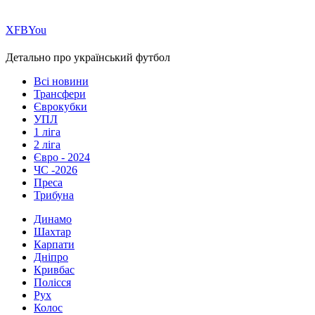
Х
FB
You
Детально про український футбол
Всі новини
Трансфери
Єврокубки
УПЛ
1 ліга
2 ліга
Євро - 2024
ЧС -2026
Преса
Трибуна
Динамо
Шахтар
Карпати
Дніпро
Кривбас
Полісся
Рух
Колос