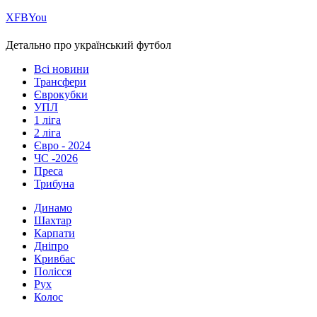
Х
FB
You
Детально про український футбол
Всі новини
Трансфери
Єврокубки
УПЛ
1 ліга
2 ліга
Євро - 2024
ЧС -2026
Преса
Трибуна
Динамо
Шахтар
Карпати
Дніпро
Кривбас
Полісся
Рух
Колос