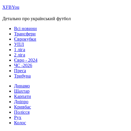
Х
FB
You
Детально про український футбол
Всі новини
Трансфери
Єврокубки
УПЛ
1 ліга
2 ліга
Євро - 2024
ЧС -2026
Преса
Трибуна
Динамо
Шахтар
Карпати
Дніпро
Кривбас
Полісся
Рух
Колос