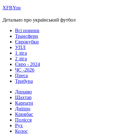
Х
FB
You
Детально про український футбол
Всі новини
Трансфери
Єврокубки
УПЛ
1 ліга
2 ліга
Євро - 2024
ЧС -2026
Преса
Трибуна
Динамо
Шахтар
Карпати
Дніпро
Кривбас
Полісся
Рух
Колос