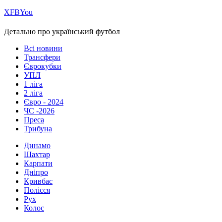
Х
FB
You
Детально про український футбол
Всі новини
Трансфери
Єврокубки
УПЛ
1 ліга
2 ліга
Євро - 2024
ЧС -2026
Преса
Трибуна
Динамо
Шахтар
Карпати
Дніпро
Кривбас
Полісся
Рух
Колос