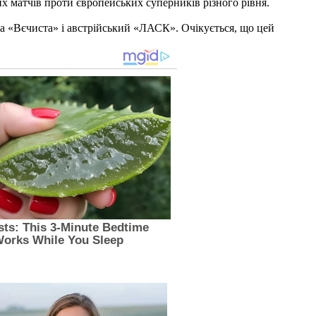
х матчів проти європейських суперників різного рівня.
ка «Вєчиста» і австрійський «ЛАСК». Очікується, що цей