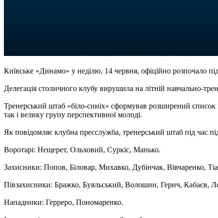
Київське «Динамо» у неділю, 14 червня, офіційно розпочало пі
Делегація столичного клубу вирушила на літній навчально-трен
Тренерський штаб «біло-синіх» сформував розширений список гр
так і велику групу перспективної молоді.
Як повідомляє клубна пресслужба, тренерський штаб під час пі
Воротарі: Нещерет, Ольховий, Суркіс, Манько.
Захисники: Попов, Біловар, Михавко, Дубінчак, Вівчаренко, Ті
Півзахисники: Бражко, Буяльський, Волошин, Герич, Кабаєв, 
Нападники: Герреро, Пономаренко.