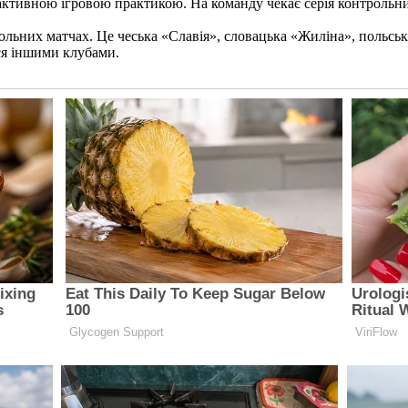
активною ігровою практикою. На команду чекає серія контрольни
рольних матчах. Це чеська «Славія», словацька «Жиліна», польсь
ся іншими клубами.