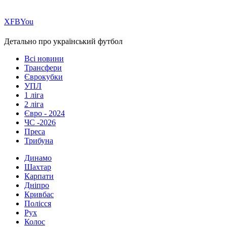
Х
FB
You
Детально про український футбол
Всі новини
Трансфери
Єврокубки
УПЛ
1 ліга
2 ліга
Євро - 2024
ЧС -2026
Преса
Трибуна
Динамо
Шахтар
Карпати
Дніпро
Кривбас
Полісся
Рух
Колос