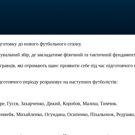
дготовку до нового футбольного сезону.
увальний збір, де закладатиме фізичний та тактичний фундамент
авців, які отримають шанс проявити себе під час підготовчого п
дготовчого періоду розраховує на наступних футболістів:
аре, Гусєв, Захарченко, Дикий, Коробов, Малиш, Тимчик.
Лонвейк, Михайленко, Огундана, Осипенко, Піхальонок, Редушко