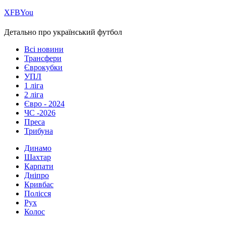
Х
FB
You
Детально про український футбол
Всі новини
Трансфери
Єврокубки
УПЛ
1 ліга
2 ліга
Євро - 2024
ЧС -2026
Преса
Трибуна
Динамо
Шахтар
Карпати
Дніпро
Кривбас
Полісся
Рух
Колос