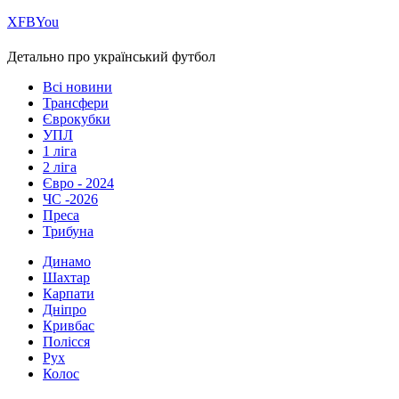
Х
FB
You
Детально про український футбол
Всі новини
Трансфери
Єврокубки
УПЛ
1 ліга
2 ліга
Євро - 2024
ЧС -2026
Преса
Трибуна
Динамо
Шахтар
Карпати
Дніпро
Кривбас
Полісся
Рух
Колос