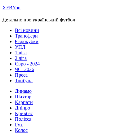
Х
FB
You
Детально про український футбол
Всі новини
Трансфери
Єврокубки
УПЛ
1 ліга
2 ліга
Євро - 2024
ЧС -2026
Преса
Трибуна
Динамо
Шахтар
Карпати
Дніпро
Кривбас
Полісся
Рух
Колос