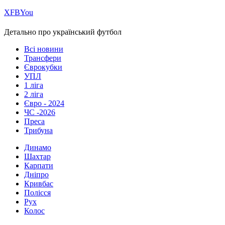
Х
FB
You
Детально про український футбол
Всі новини
Трансфери
Єврокубки
УПЛ
1 ліга
2 ліга
Євро - 2024
ЧС -2026
Преса
Трибуна
Динамо
Шахтар
Карпати
Дніпро
Кривбас
Полісся
Рух
Колос