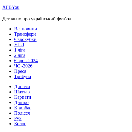
Х
FB
You
Детально про український футбол
Всі новини
Трансфери
Єврокубки
УПЛ
1 ліга
2 ліга
Євро - 2024
ЧС -2026
Преса
Трибуна
Динамо
Шахтар
Карпати
Дніпро
Кривбас
Полісся
Рух
Колос