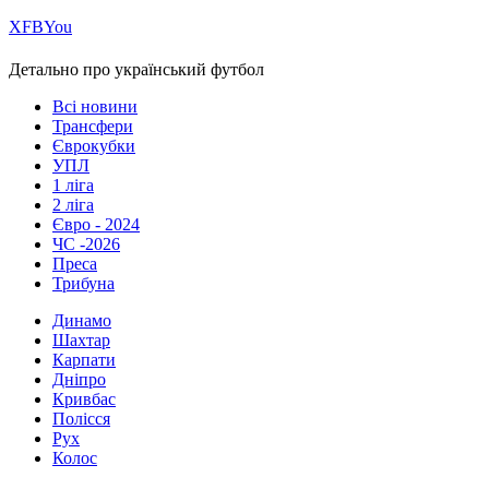
Х
FB
You
Детально про український футбол
Всі новини
Трансфери
Єврокубки
УПЛ
1 ліга
2 ліга
Євро - 2024
ЧС -2026
Преса
Трибуна
Динамо
Шахтар
Карпати
Дніпро
Кривбас
Полісся
Рух
Колос