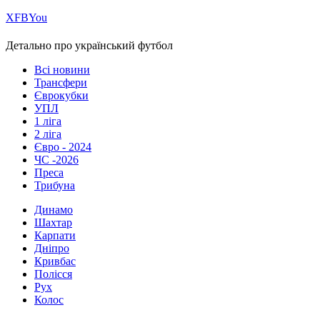
Х
FB
You
Детально про український футбол
Всі новини
Трансфери
Єврокубки
УПЛ
1 ліга
2 ліга
Євро - 2024
ЧС -2026
Преса
Трибуна
Динамо
Шахтар
Карпати
Дніпро
Кривбас
Полісся
Рух
Колос