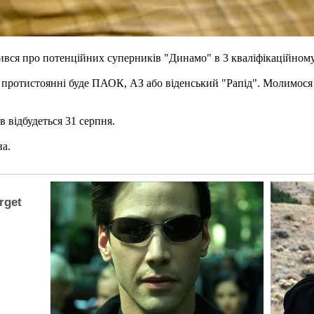
вся про потенційних суперників "Динамо" в 3 кваліфікаційному
протистоянні буде ПАОК, АЗ або віденський "Рапід". Молимося за
 відбудеться 31 серпня.
на.