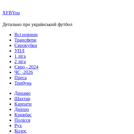
Х
FB
You
Детально про український футбол
Всі новини
Трансфери
Єврокубки
УПЛ
1 ліга
2 ліга
Євро - 2024
ЧС -2026
Преса
Трибуна
Динамо
Шахтар
Карпати
Дніпро
Кривбас
Полісся
Рух
Колос