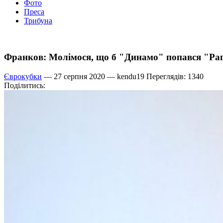
Фото
Преса
Трибуна
Франков: Молімося, що б "Динамо" попався "Рап
Єврокубки
— 27 серпня 2020 —
kendu19
Переглядів: 1340
Поділитись: