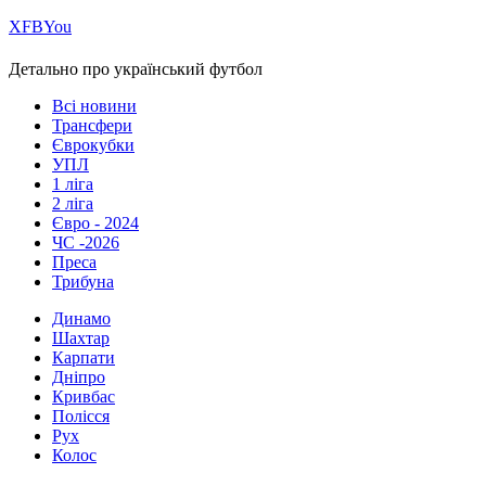
Х
FB
You
Детально про український футбол
Всі новини
Трансфери
Єврокубки
УПЛ
1 ліга
2 ліга
Євро - 2024
ЧС -2026
Преса
Трибуна
Динамо
Шахтар
Карпати
Дніпро
Кривбас
Полісся
Рух
Колос