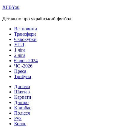
Х
FB
You
Детально про український футбол
Всі новини
Трансфери
Єврокубки
УПЛ
1 ліга
2 ліга
Євро - 2024
ЧС -2026
Преса
Трибуна
Динамо
Шахтар
Карпати
Дніпро
Кривбас
Полісся
Рух
Колос