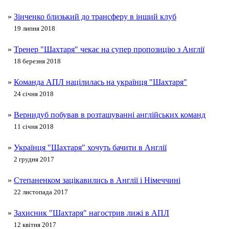
»
Зінченко близький до трансферу в інший клуб
19 липня 2018
»
Тренер "Шахтаря" чекає на супер пропозицію з Англії
18 березня 2018
»
Команда АПЛ націлилась на українця "Шахтаря"
24 січня 2018
»
Вернидуб побував в розташуванні англійських команд
11 січня 2018
»
Українця "Шахтаря" хочуть бачити в Англії
2 грудня 2017
»
Степаненком зацікавились в Англії і Німеччині
22 листопада 2017
»
Захисник "Шахтаря" нагострив лижі в АПЛ
12 квітня 2017