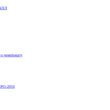
 АПЛ
го чемпіонату
ВРО-2016