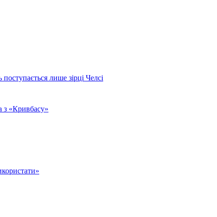
поступається лише зірці Челсі
а з «Кривбасу»
икористати»