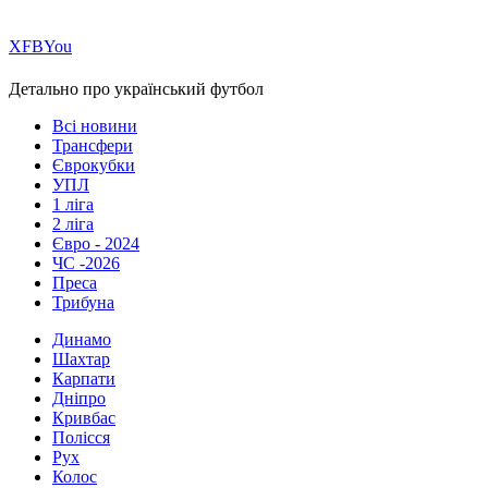
Х
FB
You
Детально про український футбол
Всі новини
Трансфери
Єврокубки
УПЛ
1 ліга
2 ліга
Євро - 2024
ЧС -2026
Преса
Трибуна
Динамо
Шахтар
Карпати
Дніпро
Кривбас
Полісся
Рух
Колос