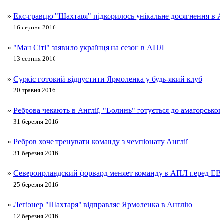
»
Екс-гравцю "Шахтаря" підкорилось унікальне досягнення в
16 серпня 2016
»
"Ман Сіті" заявило українця на сезон в АПЛ
13 серпня 2016
»
Суркіс готовий відпустити Ярмоленка у будь-який клуб
20 травня 2016
»
Реброва чекають в Англії, "Волинь" готується до аматорсько
31 березня 2016
»
Ребров хоче тренувати команду з чемпіонату Англії
31 березня 2016
»
Североирландский форвард меняет команду в АПЛ перед Е
25 березня 2016
»
Легіонер "Шахтаря" відправляє Ярмоленка в Англію
12 березня 2016