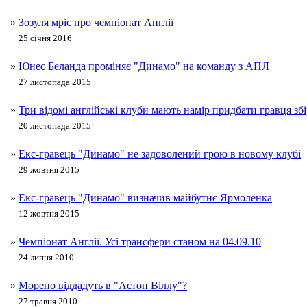
»
Зозуля мріє про чемпіонат Англії
25 січня 2016
»
Юнес Беланда проміняє "Динамо" на команду з АПЛ
27 листопада 2015
»
Три відомі англійські клуби мають намір придбати гравця зб
20 листопада 2015
»
Екс-гравець "Динамо" не задоволений грою в новому клубі
29 жовтня 2015
»
Екс-гравець "Динамо" визначив майбутнє Ярмоленка
12 жовтня 2015
»
Чемпіонат Англії. Усі трансфери станом на 04.09.10
24 липня 2010
»
Морено віддадуть в "Астон Віллу"?
27 травня 2010