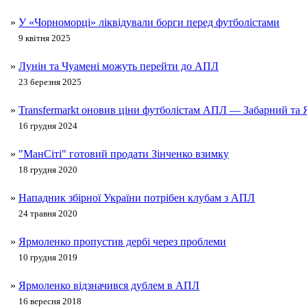
»
У «Чорноморці» ліквідували борги перед футболістами
9 квітня 2025
»
Лунін та Чуамені можуть перейти до АПЛ
23 березня 2025
»
Transfermarkt оновив ціни футболістам АПЛ — Забарний та 
16 грудня 2024
»
"МанСіті" готовий продати Зінченко взимку
18 грудня 2020
»
Нападник збірної України потрібен клубам з АПЛ
24 травня 2020
»
Ярмоленко пропустив дербі через проблеми
10 грудня 2019
»
Ярмоленко відзначився дублем в АПЛ
16 вересня 2018