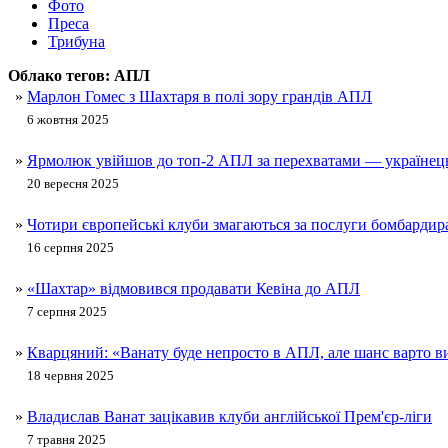
Фото
Преса
Трибуна
Облако тегов:
АПЛ
»
Марлон Гомес з Шахтаря в полі зору грандів АПЛ
6 жовтня 2025
»
Ярмолюк увійшов до топ-2 АПЛ за перехватами — українець 
20 вересня 2025
»
Чотири європейські клуби змагаються за послуги бомбардир
16 серпня 2025
»
«Шахтар» відмовився продавати Кевіна до АПЛ
7 серпня 2025
»
Кварцяний: «Ванату буде непросто в АПЛ, але шанс варто в
18 червня 2025
»
Владислав Ванат зацікавив клуби англійської Прем'єр-ліги
7 травня 2025