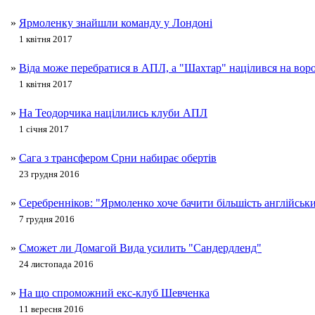
»
Ярмоленку знайшли команду у Лондоні
1 квітня 2017
»
Віда може перебратися в АПЛ, а "Шахтар" націлився на вор
1 квітня 2017
»
На Теодорчика націлились клуби АПЛ
1 січня 2017
»
Сага з трансфером Срни набирає обертів
23 грудня 2016
»
Серебренніков: "Ярмоленко хоче бачити більшість англійськи
7 грудня 2016
»
Сможет ли Домагой Вида усилить "Сандердленд"
24 листопада 2016
»
На що спроможний екс-клуб Шевченка
11 вересня 2016