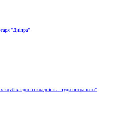
отаря "Дніпра"
х клубів, єдина складність – туди потрапити"