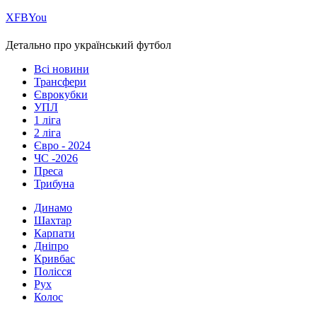
Х
FB
You
Детально про український футбол
Всі новини
Трансфери
Єврокубки
УПЛ
1 ліга
2 ліга
Євро - 2024
ЧС -2026
Преса
Трибуна
Динамо
Шахтар
Карпати
Дніпро
Кривбас
Полісся
Рух
Колос