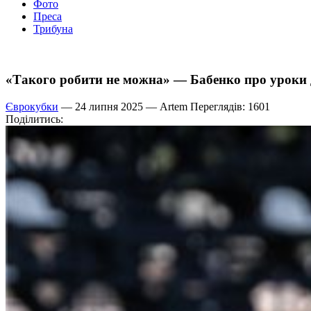
Фото
Преса
Трибуна
«Такого робити не можна» — Бабенко про уроки д
Єврокубки
— 24 липня 2025 —
Artem
Переглядів: 1601
Поділитись: