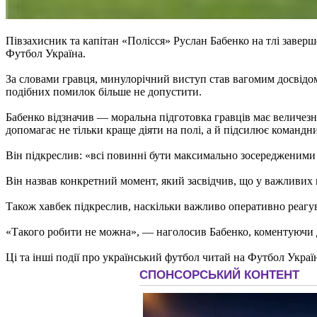
Півзахисник та капітан «Полісся» Руслан Бабенко на тлі заверш
Футбол Україна.
За словами гравця, минулорічний виступ став вагомим досвідом,
подібних помилок більше не допустити.
Бабенко відзначив — моральна підготовка гравців має величезне
допомагає не тільки краще діяти на полі, а й підсилює командн
Він підкреслив: «всі повинні бути максимально зосередженими
Він назвав конкретний момент, який засвідчив, що у важливих 
Також хавбек підкреслив, наскільки важливо оперативно реагуват
«Такого робити не можна», — наголосив Бабенко, коментуючи ді
Ці та інші події про український футбол читай на Футбол Украї