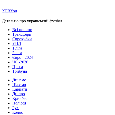
Х
FB
You
Детально про український футбол
Всі новини
Трансфери
Єврокубки
УПЛ
1 ліга
2 ліга
Євро - 2024
ЧС -2026
Преса
Трибуна
Динамо
Шахтар
Карпати
Дніпро
Кривбас
Полісся
Рух
Колос