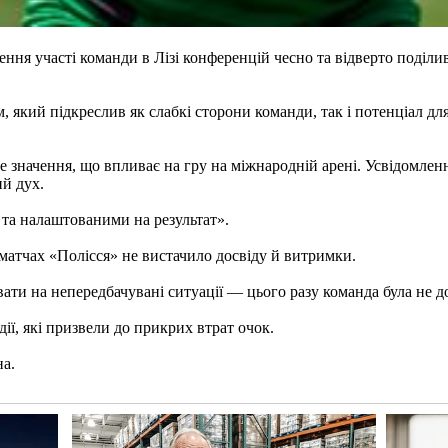
ення участі команди в Лізі конференцій чесно та відверто поділи
 який підкреслив як слабкі сторони команди, так і потенціал для
 значення, що впливає на гру на міжнародній арені. Усвідомленн
ий дух.
 та налаштованими на результат».
матчах «Полісся» не вистачило досвіду й витримки.
и на непередбачувані ситуації — цього разу команда була не до к
ї, які призвели до прикрих втрат очок.
на.