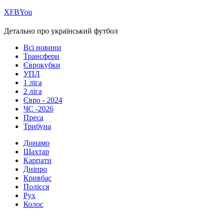
Х
FB
You
Детально про український футбол
Всі новини
Трансфери
Єврокубки
УПЛ
1 ліга
2 ліга
Євро - 2024
ЧС -2026
Преса
Трибуна
Динамо
Шахтар
Карпати
Дніпро
Кривбас
Полісся
Рух
Колос