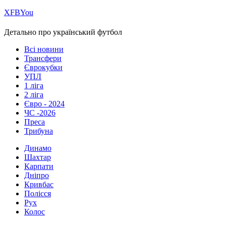
Х
FB
You
Детально про український футбол
Всі новини
Трансфери
Єврокубки
УПЛ
1 ліга
2 ліга
Євро - 2024
ЧС -2026
Преса
Трибуна
Динамо
Шахтар
Карпати
Дніпро
Кривбас
Полісся
Рух
Колос