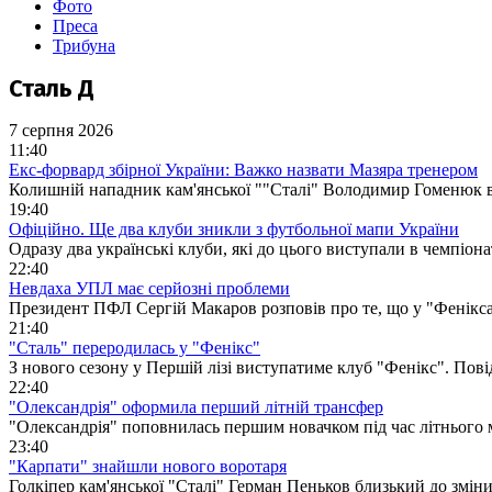
Фото
Преса
Трибуна
Сталь Д
7 серпня 2026
11:40
Екс-форвард збірної України: Важко назвати Мазяра тренером
Колишній нападник кам'янської ""Сталі" Володимир Гоменюк в
19:40
Офіційно. Ще два клуби зникли з футбольної мапи України
Одразу два українські клуби, які до цього виступали в чемпіона
22:40
Невдаха УПЛ має серйозні проблеми
Президент ПФЛ Сергій Макаров розповів про те, що у "Фенікса
21:40
"Сталь" переродилась у "Фенікс"
З нового сезону у Першій лізі виступатиме клуб "Фенікс". Пов
22:40
"Олександрія" оформила перший літній трансфер
"Олександрія" поповнилась першим новачком під час літнього 
23:40
"Карпати" знайшли нового воротаря
Голкіпер кам'янської "Сталі" Герман Пеньков близький до змін