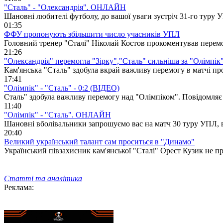
"Сталь" - "Олександрія". ОНЛАЙН
Шановні любителі футболу, до вашої уваги зустріч 31-го туру
01:35
ФФУ пропонують збільшити число учасників УПЛ
Головний тренер "Сталі" Ніколай Костов прокоментував перемо
21:26
"Олександрія" перемогла "Зірку","Сталь" сильніша за "Олімпік
Кам'янська "Сталь" здобула вкрай важливу перемогу в матчі пр
17:41
"Олімпік" - "Сталь" - 0:2 (ВІДЕО)
Сталь" здобула важливу перемогу над "Олімпіком". Повідомляє
11:40
"Олімпік" - "Сталь". ОНЛАЙН
Шановні вболівальники запрошуємо вас на матч 30 туру УПЛ, в 
20:40
Великий український талант сам проситься в "Динамо"
Український півзахисник кам'янської "Сталі" Орест Кузик не п
Статті та аналітика
Реклама: