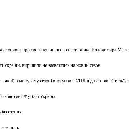
исловився про свого колишнього наставника Володимира Мазяра
ті України, вирішили не заявлятись на новий сезон.
", який в минулому сезоні виступав в УПЛ під назвою "Сталь", 
ідомляє сайт Футбол Україна.
міжсезоння.
и команди.