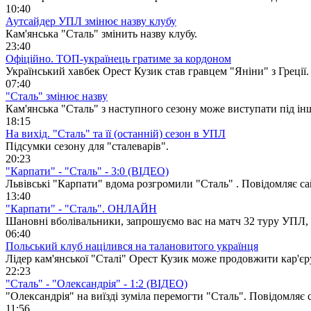
10:40
Аутсайдер УПЛ змінює назву клубу
Кам'янська "Сталь" змінить назву клубу.
23:40
Офіційно. ТОП-українець гратиме за кордоном
Український хавбек Орест Кузик став гравцем "Яніни" з Греції
07:40
"Сталь" змінює назву
Кам'янська "Сталь" з наступного сезону може виступати під ін
18:15
На вихід. "Сталь" та її (останній) сезон в УПЛ
Підсумки сезону для "сталеварів".
20:23
"Карпати" - "Сталь" - 3:0 (ВІДЕО)
Львівські "Карпати" вдома розгромили "Сталь" . Повідомляє са
13:40
"Карпати" - "Сталь". ОНЛАЙН
Шановні вболівальники, запрошуємо вас на матч 32 туру УПЛ, 
06:40
Польський клуб націлився на талановитого українця
Лідер кам'янської "Сталі" Орест Кузик може продовжити кар'єр
22:23
"Сталь" - "Олександрія" - 1:2 (ВІДЕО)
"Олександрія" на виїзді зуміла перемогти "Сталь". Повідомляє 
11:56