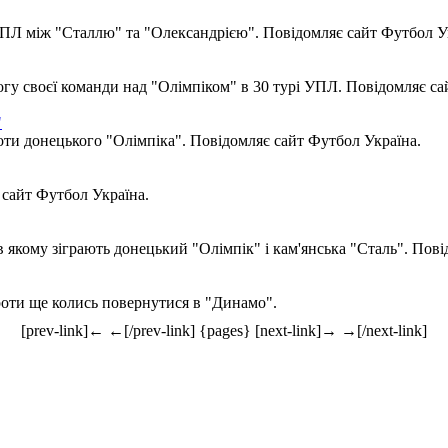
 УПЛ між "Сталлю" та "Олександрією". Повідомляє сайт Футбол У
гу своєї команди над "Олімпіком" в 30 турі УПЛ. Повідомляє са
"
оти донецького "Олімпіка". Повідомляє сайт Футбол Україна.
 сайт Футбол Україна.
якому зіграють донецький "Олімпік" і кам'янська "Сталь". Пові
роти ще колись повернутися в "Динамо".
[prev-link]← ←[/prev-link] {pages} [next-link]→ →[/next-link]