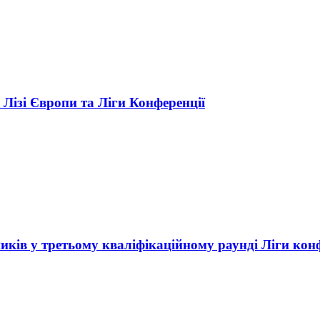
 Лізі Європи та Ліги Конференції
иків у третьому кваліфікаційному раунді Ліги кон