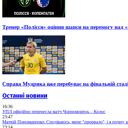
Тренер «Полісся» оцінив шанси на перемогу над «
Справа Мудрика вже перебуває на фінальній стаді
Останні новини
16:36
УПЛ офіційно перенесла матч Чорноморець – Колос
23:47
Матвій Пономаренко: Сподіваюсь, мене "прорвало", і я почну 
23:14