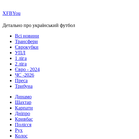
Х
FB
You
Детально про український футбол
Всі новини
Трансфери
Єврокубки
УПЛ
1 ліга
2 ліга
Євро - 2024
ЧС -2026
Преса
Трибуна
Динамо
Шахтар
Карпати
Дніпро
Кривбас
Полісся
Рух
Колос