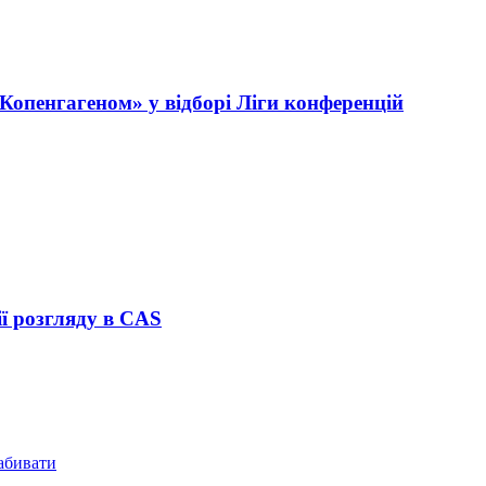
Копенгагеном» у відборі Ліги конференцій
ї розгляду в CAS
забивати