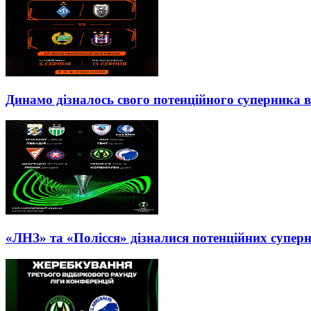
Динамо дізналось свого потенційного суперника в
«ЛНЗ» та «Полісся» дізналися потенційних суперн