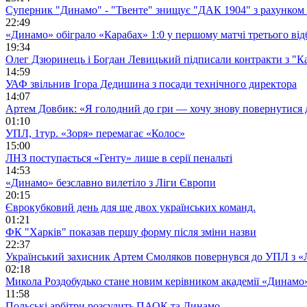
Суперник "Динамо" - "Твенте" знищує "ДАК 1904" з рахунком 
22:49
«Динамо» обіграло «Карабах» 1:0 у першому матчі третього від
19:34
Олег Дзюринець і Богдан Левицький підписали контракти з "К
14:59
УАФ звільнив Ігора Дедишина з посади технічного директора
14:07
Артем Довбик: «Я голодний до гри — хочу знову повернутися 
01:10
УПЛ, 1тур. «Зоря» перемагає «Колос»
15:00
ЛНЗ поступається «Генту» лише в серії пенальті
14:53
«Динамо» безславно вилетіло з Ліги Європи
20:15
Єврокубковий день для ще двох українських команд.
01:21
ФК "Харків" показав першу форму після зміни назви
22:37
Український захисник Артем Смоляков повернувся до УПЛ з 
02:18
Микола Роздобудько стане новим керівником академії «Динамо
11:58
Польські арбітри розсудить ПАОК та Динамо