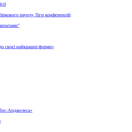
6:0
біркового раунду Ліги конференцій
арпатами"
до своєї найкращої форми»
«Лос-Анджелеса»
»