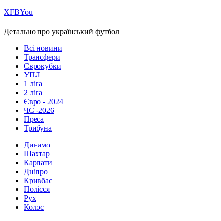
Х
FB
You
Детально про український футбол
Всі новини
Трансфери
Єврокубки
УПЛ
1 ліга
2 ліга
Євро - 2024
ЧС -2026
Преса
Трибуна
Динамо
Шахтар
Карпати
Дніпро
Кривбас
Полісся
Рух
Колос