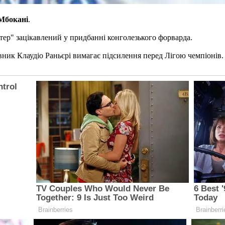
Мбокані
.
стер" зацікавлений у придбанні конголезького форварда.
тавник Клаудіо Раньєрі вимагає підсилення перед Лігою чемпіонів.