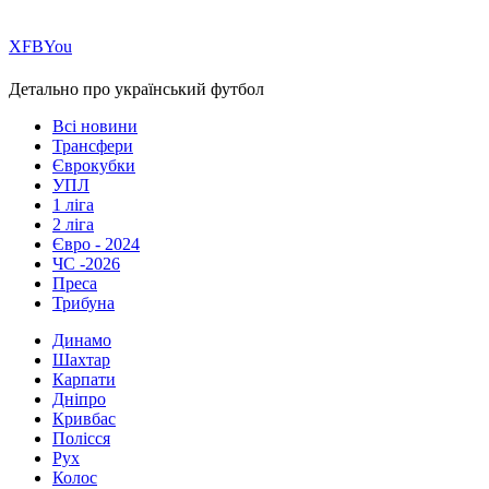
Х
FB
You
Детально про український футбол
Всі новини
Трансфери
Єврокубки
УПЛ
1 ліга
2 ліга
Євро - 2024
ЧС -2026
Преса
Трибуна
Динамо
Шахтар
Карпати
Дніпро
Кривбас
Полісся
Рух
Колос