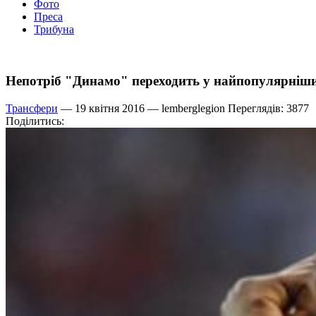
Фото
Преса
Трибуна
Непотріб "Динамо" переходить у найпопулярніши
Трансфери
— 19 квітня 2016 —
lemberglegion
Переглядів: 3877
Поділитись: