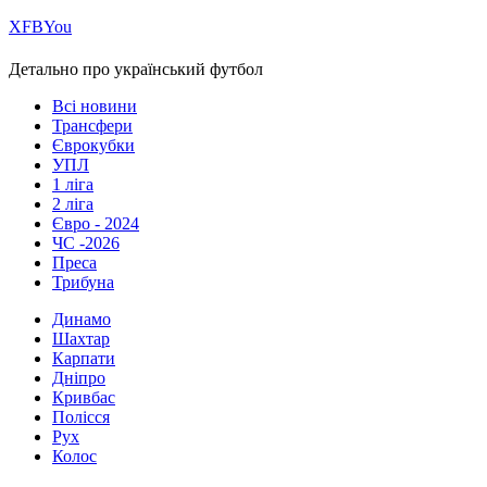
Х
FB
You
Детально про український футбол
Всі новини
Трансфери
Єврокубки
УПЛ
1 ліга
2 ліга
Євро - 2024
ЧС -2026
Преса
Трибуна
Динамо
Шахтар
Карпати
Дніпро
Кривбас
Полісся
Рух
Колос