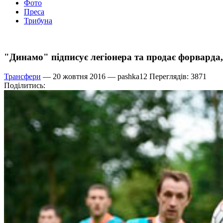
Фото
Преса
Трибуна
"Динамо" підписує легіонера та продає форварда,
Трансфери
— 20 жовтня 2016 —
pashka12
Переглядів: 3871
Поділитись: