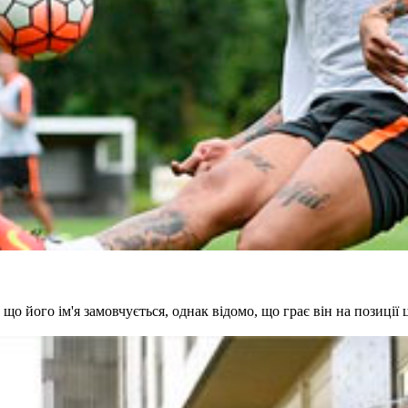
о його ім'я замовчується, однак відомо, що грає він на позиції