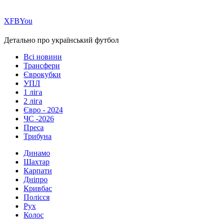
Х
FB
You
Детально про український футбол
Всі новини
Трансфери
Єврокубки
УПЛ
1 ліга
2 ліга
Євро - 2024
ЧС -2026
Преса
Трибуна
Динамо
Шахтар
Карпати
Дніпро
Кривбас
Полісся
Рух
Колос