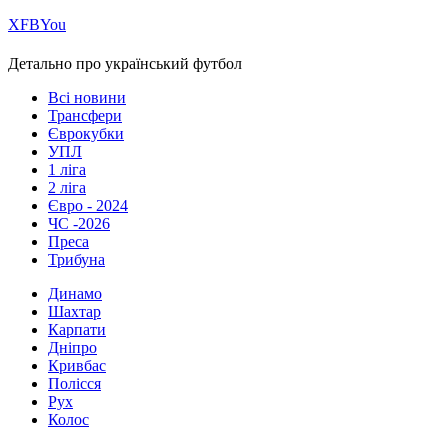
Х
FB
You
Детально про український футбол
Всі новини
Трансфери
Єврокубки
УПЛ
1 ліга
2 ліга
Євро - 2024
ЧС -2026
Преса
Трибуна
Динамо
Шахтар
Карпати
Дніпро
Кривбас
Полісся
Рух
Колос