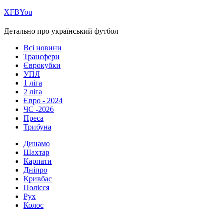
Х
FB
You
Детально про український футбол
Всі новини
Трансфери
Єврокубки
УПЛ
1 ліга
2 ліга
Євро - 2024
ЧС -2026
Преса
Трибуна
Динамо
Шахтар
Карпати
Дніпро
Кривбас
Полісся
Рух
Колос