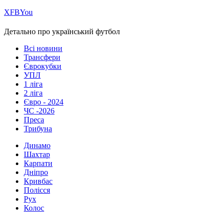
Х
FB
You
Детально про український футбол
Всі новини
Трансфери
Єврокубки
УПЛ
1 ліга
2 ліга
Євро - 2024
ЧС -2026
Преса
Трибуна
Динамо
Шахтар
Карпати
Дніпро
Кривбас
Полісся
Рух
Колос