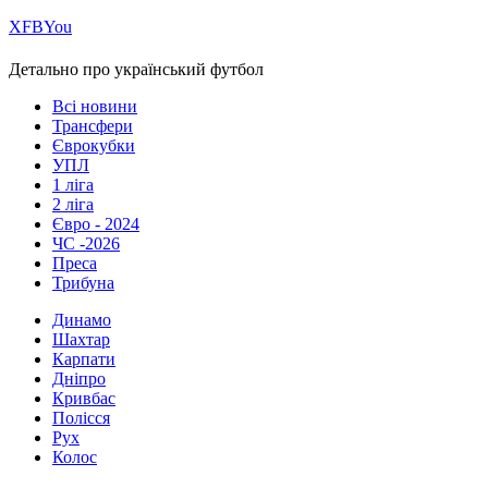
Х
FB
You
Детально про український футбол
Всі новини
Трансфери
Єврокубки
УПЛ
1 ліга
2 ліга
Євро - 2024
ЧС -2026
Преса
Трибуна
Динамо
Шахтар
Карпати
Дніпро
Кривбас
Полісся
Рух
Колос