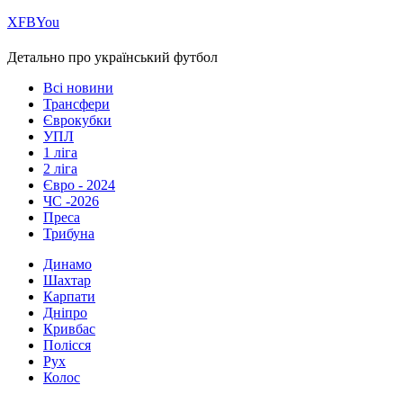
Х
FB
You
Детально про український футбол
Всі новини
Трансфери
Єврокубки
УПЛ
1 ліга
2 ліга
Євро - 2024
ЧС -2026
Преса
Трибуна
Динамо
Шахтар
Карпати
Дніпро
Кривбас
Полісся
Рух
Колос