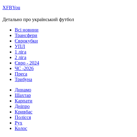
Х
FB
You
Детально про український футбол
Всі новини
Трансфери
Єврокубки
УПЛ
1 ліга
2 ліга
Євро - 2024
ЧС -2026
Преса
Трибуна
Динамо
Шахтар
Карпати
Дніпро
Кривбас
Полісся
Рух
Колос