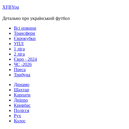
Х
FB
You
Детально про український футбол
Всі новини
Трансфери
Єврокубки
УПЛ
1 ліга
2 ліга
Євро - 2024
ЧС -2026
Преса
Трибуна
Динамо
Шахтар
Карпати
Дніпро
Кривбас
Полісся
Рух
Колос