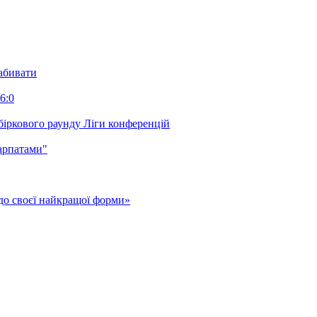
забивати
6:0
біркового раунду Ліги конференцій
арпатами"
до своєї найкращої форми»