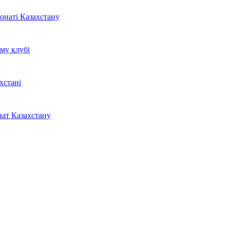
онаті Казахстану
му клубі
хстані
нат Казахстану