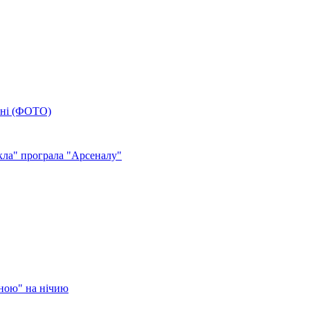
ані (ФОТО)
кла" програла "Арсеналу"
аною" на нічию