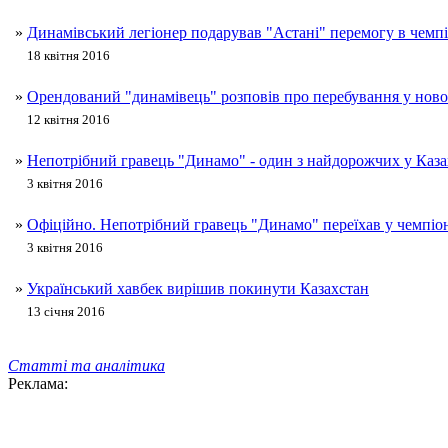
»
Динамівський легіонер подарував "Астані" перемогу в чемпі
18 квітня 2016
»
Орендований "динамівець" розповів про перебування у ново
12 квітня 2016
»
Непотрібний гравець "Динамо" - один з найдорожчих у Каза
3 квітня 2016
»
Офіційно. Непотрібний гравець "Динамо" переїхав у чемпіо
3 квітня 2016
»
Український хавбек вирішив покинути Казахстан
13 січня 2016
Статті та аналітика
Реклама: