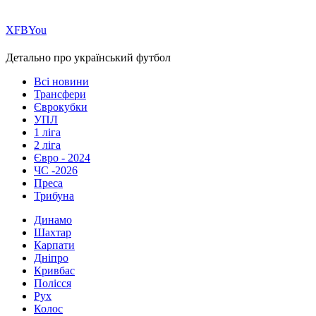
Х
FB
You
Детально про український футбол
Всі новини
Трансфери
Єврокубки
УПЛ
1 ліга
2 ліга
Євро - 2024
ЧС -2026
Преса
Трибуна
Динамо
Шахтар
Карпати
Дніпро
Кривбас
Полісся
Рух
Колос