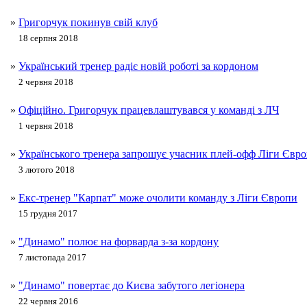
»
Григорчук покинув свій клуб
18 серпня 2018
»
Український тренер радіє новій роботі за кордоном
2 червня 2018
»
Офіційно. Григорчук працевлаштувався у команді з ЛЧ
1 червня 2018
»
Українського тренера запрошує учасник плей-офф Ліги Євр
3 лютого 2018
»
Екс-тренер "Карпат" може очолити команду з Ліги Європи
15 грудня 2017
»
"Динамо" полює на форварда з-за кордону
7 листопада 2017
»
"Динамо" повертає до Києва забутого легіонера
22 червня 2016