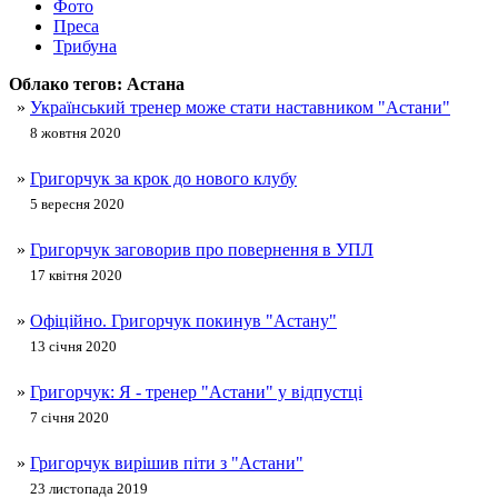
Фото
Преса
Трибуна
Облако тегов:
Астана
»
Український тренер може стати наставником "Астани"
8 жовтня 2020
»
Григорчук за крок до нового клубу
5 вересня 2020
»
Григорчук заговорив про повернення в УПЛ
17 квітня 2020
»
Офіційно. Григорчук покинув "Астану"
13 січня 2020
»
Григорчук: Я - тренер "Астани" у відпустці
7 січня 2020
»
Григорчук вирішив піти з "Астани"
23 листопада 2019