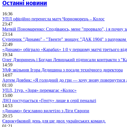
Останні новини
16:36
УПЛ офіційно перенесла матч Чорноморець – Колос
23:47
Матвій Пономаренко: Сподіваюсь, мене "прорвало", і я почну 
23:14
Суперник "Динамо" - "Твенте" знищує "ДАК 1904" з рахунком 
22:49
«Динамо» обіграло «Карабах» 1:0 у першому матчі третього від
19:34
Олег Дзюринець і Богдан Левицький підписали контракти з "К
14:59
УАФ звільнив Ігора Дедишина з посади технічного директора
14:07
Артем Довбик: «Я голодний до гри — хочу знову повернутися 
01:10
УПЛ, 1тур. «Зоря» перемагає «Колос»
15:00
ЛНЗ поступається «Генту» лише в серії пенальті
14:53
«Динамо» безславно вилетіло з Ліги Європи
20:15
Єврокубковий день для ще двох українських команд.
01:21