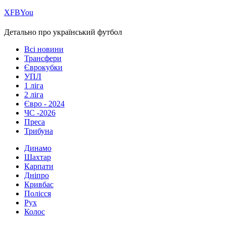
Х
FB
You
Детально про український футбол
Всі новини
Трансфери
Єврокубки
УПЛ
1 ліга
2 ліга
Євро - 2024
ЧС -2026
Преса
Трибуна
Динамо
Шахтар
Карпати
Дніпро
Кривбас
Полісся
Рух
Колос