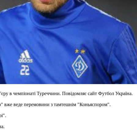
єру в чемпіонаті Туреччини. Повідомляє сайт Футбол Україна.
о" вже веде перемовини з тамтешнім "Коньяспором".
і".
на.