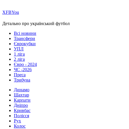
Х
FB
You
Детально про український футбол
Всі новини
Трансфери
Єврокубки
УПЛ
1 ліга
2 ліга
Євро - 2024
ЧС -2026
Преса
Трибуна
Динамо
Шахтар
Карпати
Дніпро
Кривбас
Полісся
Рух
Колос