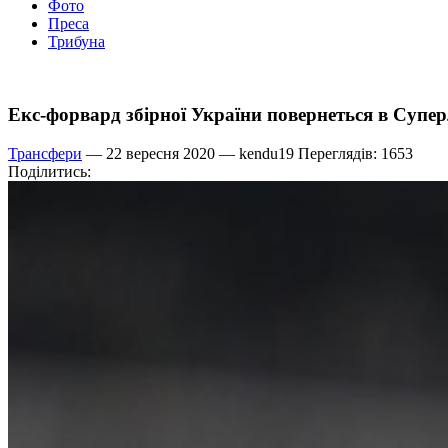
Фото
Преса
Трибуна
Екс-форвард збірної України повернеться в Супер
Трансфери
— 22 вересня 2020 —
kendu19
Переглядів: 1653
Поділитись: