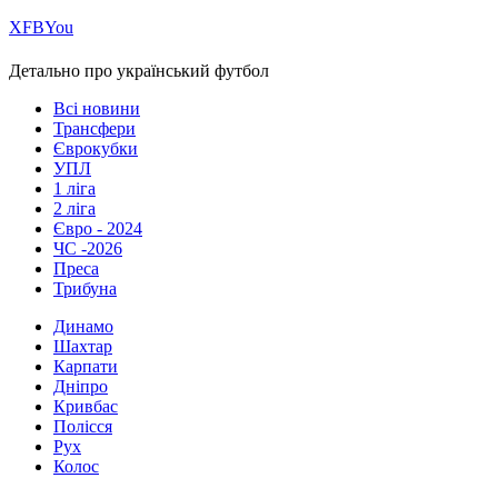
Х
FB
You
Детально про український футбол
Всі новини
Трансфери
Єврокубки
УПЛ
1 ліга
2 ліга
Євро - 2024
ЧС -2026
Преса
Трибуна
Динамо
Шахтар
Карпати
Дніпро
Кривбас
Полісся
Рух
Колос