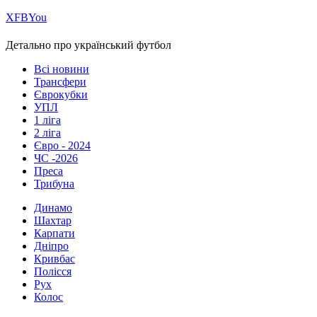
Х
FB
You
Детально про український футбол
Всі новини
Трансфери
Єврокубки
УПЛ
1 ліга
2 ліга
Євро - 2024
ЧС -2026
Преса
Трибуна
Динамо
Шахтар
Карпати
Дніпро
Кривбас
Полісся
Рух
Колос