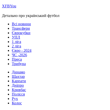
Х
FB
You
Детально про український футбол
Всі новини
Трансфери
Єврокубки
УПЛ
1 ліга
2 ліга
Євро - 2024
ЧС -2026
Преса
Трибуна
Динамо
Шахтар
Карпати
Дніпро
Кривбас
Полісся
Рух
Колос