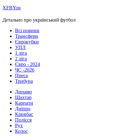
Х
FB
You
Детально про український футбол
Всі новини
Трансфери
Єврокубки
УПЛ
1 ліга
2 ліга
Євро - 2024
ЧС -2026
Преса
Трибуна
Динамо
Шахтар
Карпати
Дніпро
Кривбас
Полісся
Рух
Колос