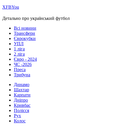
Х
FB
You
Детально про український футбол
Всі новини
Трансфери
Єврокубки
УПЛ
1 ліга
2 ліга
Євро - 2024
ЧС -2026
Преса
Трибуна
Динамо
Шахтар
Карпати
Дніпро
Кривбас
Полісся
Рух
Колос